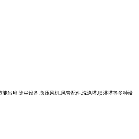
能吊扇,除尘设备,负压风机,风管配件,洗涤塔,喷淋塔等多种设