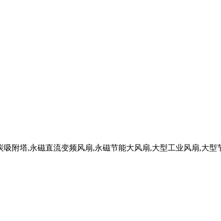
吸附塔,永磁直流变频风扇,永磁节能大风扇,大型工业风扇,大型节